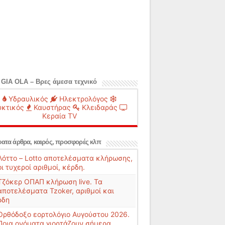
 GIA OLA – Βρες άμεσα τεχνικό
Υδραυλικός
Ηλεκτρολόγος
κτικός
Καυστήρας
Κλειδαράς
Κεραία TV
ατα άρθρα, καιρός, προσφορές κλπ
Λόττο – Lotto αποτελέσματα κλήρωσης,
οι τυχεροί αριθμοί, κέρδη.
Τζόκερ ΟΠΑΠ κλήρωση live. Τα
αποτελέσματα Tzoker, αριθμοί και
ρδη
Ορθόδοξο εορτολόγιο Αυγούστου 2026.
Ποια ονόματα γιορτάζουν σήμερα