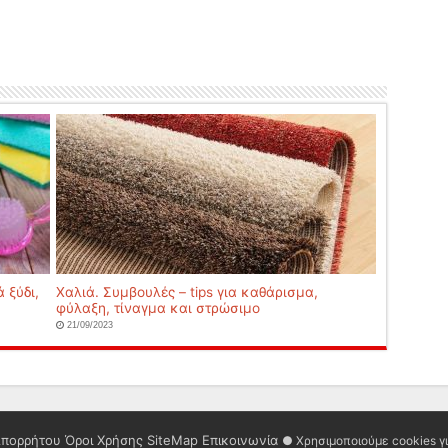
 ξύδι,
Χαλιά. Συμβουλές – tips για καθάρισμα,
φύλαξη, τίναγμα και στρώσιμο
21/09/2023
Απορρήτου
Όροι Χρήσης
SiteMap
Επικοινωνία
● Χρησιμοποιούμε cookies γ