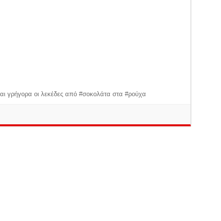
αι γρήγορα οι λεκέδες από #σοκολάτα στα #ρούχα