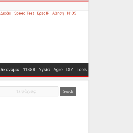
Διόδια
Speed Test
Βρες IP
Αίτηση
N105
Οικονομία
11888
Υγεία
Agro
DIY
Tools