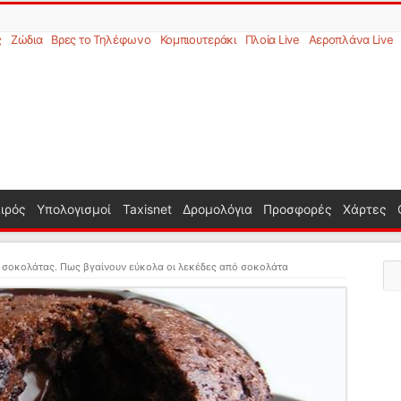
ς
Ζώδια
Βρες το Τηλέφωνο
Κομπιουτεράκι
Πλοία Live
Αεροπλάνα Live
ιρός
Υπολογισμοί
Taxisnet
Δρομολόγια
Προσφορές
Χάρτες
 σοκολάτας. Πως βγαίνουν εύκολα οι λεκέδες από σοκολάτα