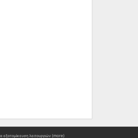
(more)
ια εξατομίκευση λειτουργιών