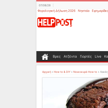
07/08/26
Φορολογική Δήλωση 2026
Νηστεία
Εφημερίδε
Βρες
Ατζέντα
Γιορτές
Live
Κα
Αρχική
»
How to & DIY
»
Νοικοκυρά How to
»
Λεκές