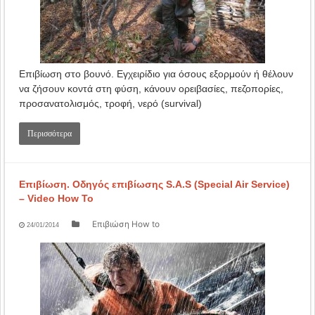
Επιβίωση στο βουνό. Εγχειρίδιο για όσους εξορμούν ή θέλουν
να ζήσουν κοντά στη φύση, κάνουν ορειβασίες, πεζοπορίες,
προσανατολισμός, τροφή, νερό (survival)
Περισσότερα
Επιβίωση. Οδηγός επιβίωσης S.A.S (Special Air Service)
– Video How To
Επιβιώση How to
24/01/2014