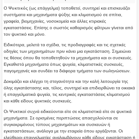
Ο
Ψυκτικός
(ως επάγγελμα) τοποθετεί, συντηρεί και επισκευάζει
συστήματα και μηχανήματα ψύξης και κλιματισμού σε σπίτια,
γραφεία, βιομηχανίες, νοσοκομεία και άλλες κτιριακές
εγκαταστάσεις. Επίσης ο σωστός καθαρισμός φίλτρων γίνεται από
τον ψυκτικό και μόνο.
Ειδικότερα, μελετά τα σχέδια, τις προδιαγραφές και τις σχετικές
οδηγίες των μηχανημάτων πριν κάνει μια εγκατάσταση. Σημειώνει
τις θέσεις όπου θα τοποθετηθούν τα μηχανήματα και οι συσκευές.
Εγκαθιστά μηχανήματα όπως ψυγεία, κλιματιστικές συσκευές,
παγομηχανές και συνδέει τα διάφορα τμήματα των σωληνώσεων.
Δοκιμάζει και ελέγχει τη στεγανότητα και την καλή λειτουργία της
όλης εγκατάστασης και, τέλος, συντηρεί και επιδιορθώνει τα οικιακά
ή επαγγελματικά ψυγεία, τις κεντρικές εγκαταστάσεις κλιματισμού
και κάθε είδους ψυκτικές συσκευές.
Οι Ψυκτικοί συχνά ειδικεύονται είτε σε κλιματιστικά είτε σε ψυκτικά
μηχανήματα. Σε ορισμένες περιπτώσεις απασχολούνται σε
συγκεκριμένους τύπους μηχανημάτων και συσκευών ή
εγκαταστάσεων, ανάλογα με την εταιρεία όπου εργάζονται. Οι
ελεύθεροι επαγγελματίες αναλαμβάνουν κάθε είδους εγκατάσταση ή