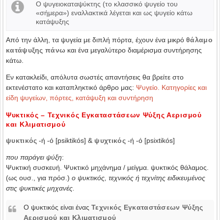
Ο ψυγειοκαταψύκτης (το κλασσικό ψυγείο του
«σήμερα») εναλλακτικά λέγεται και ως ψυγείο κάτω
κατάψυξης
Από την άλλη, τα ψυγεία με διπλή πόρτα, έχουν ένα μικρό
θάλαμο
κατάψυξης πάνω
και ένα μεγαλύτερο διαμέρισμα συντήρησης
κάτω.
Εν κατακλείδι, απόλυτα σωστές απαντήσεις θα βρείτε στο
εκτενέστατο και καταπληκτικό άρθρο μας:
Ψυγείο. Κατηγορίες και
είδη ψυγείων, πόρτες, κατάψυξη και συντήρηση
Ψυκτικός – Τεχνικός Εγκαταστάσεων Ψύξης Αερισμού
και Κλιματισμού
ψυκτικός
-ή -ό [psiktikós] &
ψυχτικός
-ή -ό [psixtikós]
που παράγει ψύξη
:
Ψυκτική συσκευή. Ψυκτικό μηχάνημα / μείγμα. ψυκτικός θάλαμος.
(ως ουσ., για πρόσ.)
ο ψυκτικός, τεχνικός ή τεχνίτης ειδικευμένος
στις ψυκτικές μηχανές.
Ο ψυκτικός είναι ένας
Τεχνικός Εγκαταστάσεων Ψύξης
Αερισμού και Κλιματισμού