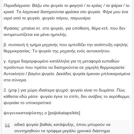
Παραδείγματα
:
Βάζω στο ψυγείο το φαγητό / το κρέας / τα ψάρια / το
κρασί. Tα λαχανικά διατηρούνται φρέσκα στο ψυγείο. Φέρε μου ένα
νερό από το ψυγείο. ψυγείο πάγου, παγωνιέρα.
Φράσεις
: μπαίνει κτ. στο ψυγείο, για υπόθεση, θέμα κτλ. που δεν
αντιμετωπίζεται και μένει ημιτελής.
β. συσκευή ή τμήμα μηχανής που εμποδίζει την ανάπτυξη υψηλής
θερμοκρασίας: Tο ψυγείο της μηχανής ενός αυτοκινήτου.
γ. όχημα διαμορφωμένο κατάλληλα για τη μεταφορά ευπαθών
προϊόντων που πρέπει να διατηρούνται σε χαμηλή θερμοκρασία:
Αυτοκίνητο / βαγόνι ψυγείο. Δεκάδες ψυγεία έμειναν μπλοκαρισμένα
στα σύνορα.
2. (μτφ.) για χώρο ιδιαίτερα ψυχρό: ψυγείο είναι το δωμάτιο. Πώς
κάθεσαι εδώ μέσα· ψυγείο έγινε το σπίτι, δεν ανάβεις το αερόθερμο;
ψυγειάκι το υποκοριστικό
ψυγειοκαταψύκτης
ο [psijiokatapsíktis]
ειδικό ψυγείο βαθιάς κατάψυξης, όπου μπορούν να
συντηρηθούν τα τρόφιμα μεγάλο χρονικό διάστημα.