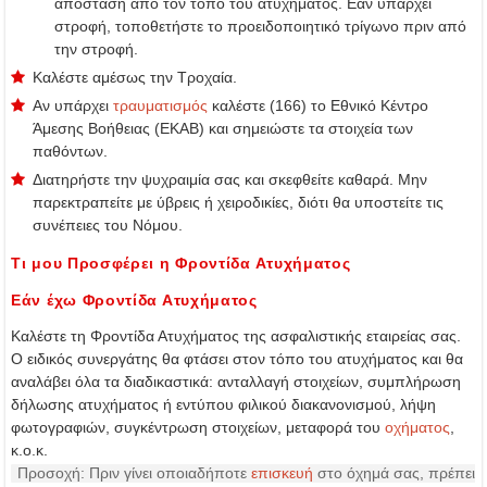
απόσταση από τον τόπο του ατυχήματος. Εάν υπάρχει
στροφή, τοποθετήστε το προειδοποιητικό τρίγωνο πριν από
την στροφή.
Καλέστε αμέσως την Τροχαία.
Αν υπάρχει
τραυματισμός
καλέστε (166) το Εθνικό Κέντρο
Άμεσης Βοήθειας (ΕΚΑΒ) και σημειώστε τα στοιχεία των
παθόντων.
Διατηρήστε την ψυχραιμία σας και σκεφθείτε καθαρά. Μην
παρεκτραπείτε με ύβρεις ή χειροδικίες, διότι θα υποστείτε τις
συνέπειες του Νόμου.
Τι μου Προσφέρει η Φροντίδα Ατυχήματος
Εάν έχω Φροντίδα Ατυχήματος
Καλέστε τη Φροντίδα Ατυχήματος της ασφαλιστικής εταιρείας σας.
Ο ειδικός συνεργάτης θα φτάσει στον τόπο του ατυχήματος και θα
αναλάβει όλα τα διαδικαστικά: ανταλλαγή στοιχείων, συμπλήρωση
δήλωσης ατυχήματος ή εντύπου φιλικού διακανονισμού, λήψη
φωτογραφιών, συγκέντρωση στοιχείων, μεταφορά του
οχήματος
,
κ.ο.κ.
Προσοχή: Πριν γίνει οποιαδήποτε
επισκευή
στο όχημά σας, πρέπει