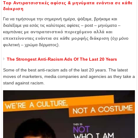
Top Αντιρατσιστικές αφίσες & μηνύματα ενάντια σε κάθε
διάκριση
Για να τιμήσουμε την σημερινή ημέρα, ψάξαμε, βρήκαμε και
διαλέξαμε για εσάς τις καλύτερες αφίσες – post – μηνύματα –
καμπάνιες
με αντιρατσιστικό περιεχόμενο αλλά και
επεκτείνοντας ενάντια σε κάθε μορφής διάκριση
(όχι μόνο
φυλετική – χρώμα δέρματος).
The Strongest Anti-Racism Ads Of The Last 20 Years
Some of the best anti-racism ads of the last 20 years. The latest
moves of marketers, media companies and agencies as they take a
stand against racism.