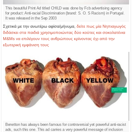
This beautiful Print Ad titled CHILD was done by Fcb advertising agency
for product: Anti-racial Discrimination (brand: S. O. S Racism) in Portugal.
It was released in the Sep 2003
Σχετικά με την ανωτέρω αφίσα/μήνυμα,
δείτε πως μία Νηπιαγωγός
διδάσκει στα παιδιά χρησιμοποιώντας δύο κούτες και σοκολατένια
M&Ms να επιλέγουν τους ανθρώπους κρίνοντας όχι από την
εξωτερική εμφάνιση τους
Benetton has always been famous for controversial yet powerful anti-racist
ads, such this one. This ad carries a very powerful message of inclusion