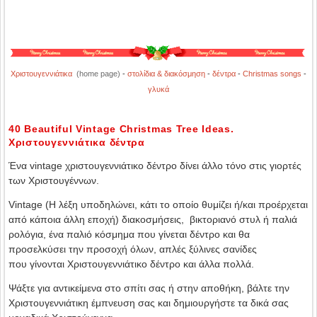
Χριστουγεννιάτικα
(home page)
-
στολίδια & διακόσμηση
-
δέντρα
-
Christmas songs
-
γλυκά
40 Beautiful Vintage Christmas Tree Ideas.
Χριστουγεννιάτικα δέντρα
Ένα vintage χριστουγεννιάτικο δέντρο δίνει άλλο τόνο στις γιορτές
των Χριστουγέννων.
Vintage (Η λέξη υποδηλώνει, κάτι το οποίο θυμίζει ή/και προέρχεται
από κάποια άλλη εποχή) διακοσμήσεις, βικτοριανό στυλ ή παλιά
ρολόγια, ένα παλιό κόσμημα που γίνεται δέντρο και θα
προσελκύσει την προσοχή όλων, απλές ξύλινες σανίδες
που γίνονται Χριστουγεννιάτικο δέντρο και άλλα πολλά.
Ψάξτε για αντικείμενα στο σπίτι σας ή στην αποθήκη, βάλτε την
Χριστουγεννιάτικη έμπνευση σας και δημιουργήστε τα δικά σας