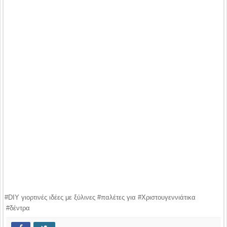
#DIY γιορτινές ιδέες με ξύλινες #παλέτες για #Χριστουγεννιάτικα
#δέντρα