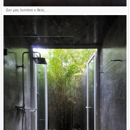
Δεν μας λυπάται ο θεός….