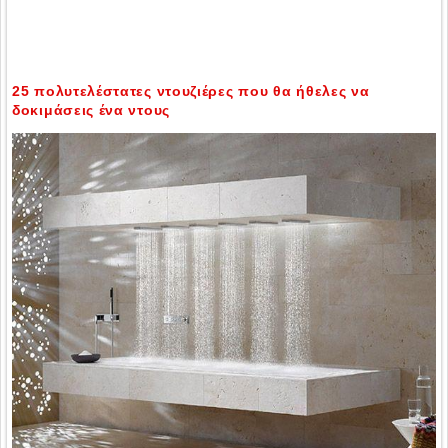
25 πολυτελέστατες ντουζιέρες που θα ήθελες να
δοκιμάσεις ένα ντους