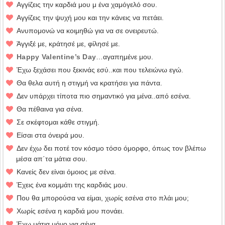
Αγγίζεις την καρδιά μου μ ένα χαμόγελό σου.
Αγγίζεις την ψυχή μου και την κάνεις να πετάει.
Ανυπομονώ να κοιμηθώ για να σε ονειρευτώ.
Άγγιξέ με, κράτησέ με, φίλησέ με.
Happy Valentine’s Day
…αγαπημένε μου.
Έχω ξεχάσει που ξεκινάς εσύ..και που τελειώνω εγώ.
Θα θελα αυτή η στιγμή να κρατήσει για πάντα.
Δεν υπάρχει τίποτα πιο σημαντικό για μένα..από εσένα.
Θα πέθαινα για σένα.
Σε σκέφτομαι κάθε στιγμή.
Είσαι στα όνειρά μου.
Δεν έχω δει ποτέ τον κόσμο τόσο όμορφο, όπως τον βλέπω
μέσα απ΄τα μάτια σου.
Κανείς δεν είναι όμοιος με σένα.
Έχεις ένα κομμάτι της καρδιάς μου.
Που θα μπορούσα να είμαι, χωρίς εσένα στο πλάι μου;
Χωρίς εσένα η καρδιά μου πονάει.
Έχω μάτια μόνο για σένα.