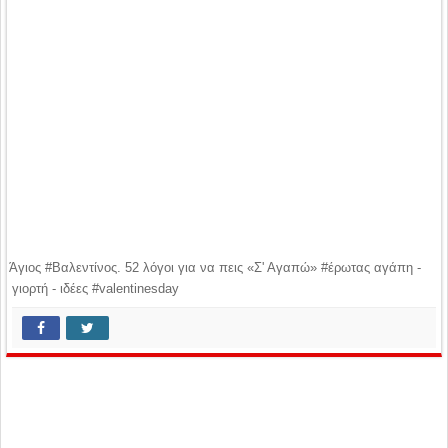
Άγιος #Βαλεντίνος. 52 λόγοι για να πεις «Σ' Αγαπώ» #έρωτας αγάπη -
γιορτή - ιδέες #valentinesday