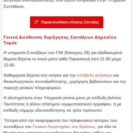
αιτήσεων συνταξιοδότησης που έχουν υποβληθεί στην Υπηρεσία
Συντάξεων.
Παρακολούθηση Αίτησης Σύνταξης
Γενική Διεύθυνση Χορήγησης Συντάξεων Δημοσίου
Τομέα
Η υπηρεσία Συντάξεων του ΓΛΚ (Κάνιγγος 29) για εξειδικευμένα
θέματα δέχεται το κοινό μόνο κάθε Παρασκευή από 11.00 μέχρι
15:00.
Καθημερινά δέχεται στο ισόγειο για την
υποβολή αιτήσεων
και
δικαιολογητικών συνταξιοδότησης, χορήγηση βεβαιώσεων και την
παροχή γενικών πληροφοριών.
Η εξυπηρέτηση στην Υπηρεσία γίνεται μόνο με επίδειξη Δελτίου
Ταυτότητας ή άλλου επίσημου νομιμοποιητικού εγγράφου, ή με
επίδειξη νόμιμης εξουσιοδότησης σε τρίτο πρόσωπο.
Ύστερα από την αναμόρφωση του τηλεφωνικού κέντρου των
συντάξεων του
Γενικού Λογιστηρίου του Κράτους
, για όλα τα
θέματα που αφορούν συνταξιούχους Δημοσίου καθώς και