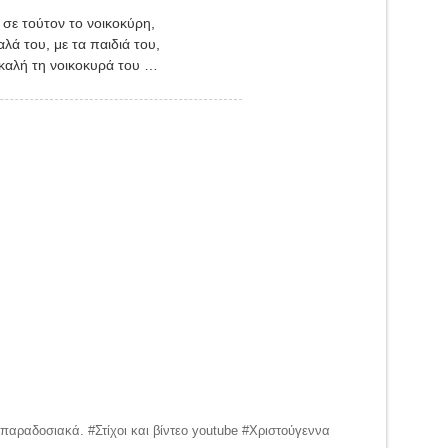
 σε τούτον το νοικοκύρη,
αλά του, με τα παιδιά του,
 καλή τη νοικοκυρά του …
παραδοσιακά. #Στίχοι και βίντεο youtube #Χριστούγεννα