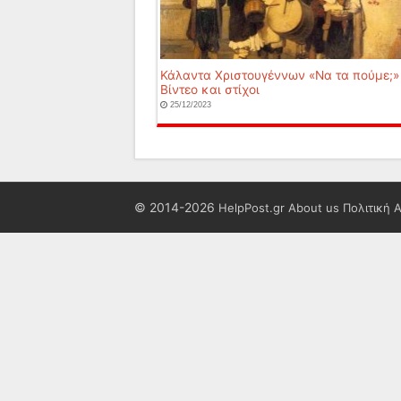
Κάλαντα Χριστουγέννων «Να τα πούμε;» 
Βίντεο και στίχοι
25/12/2023
© 2014-2026
HelpPost.gr
About us
Πολιτική 