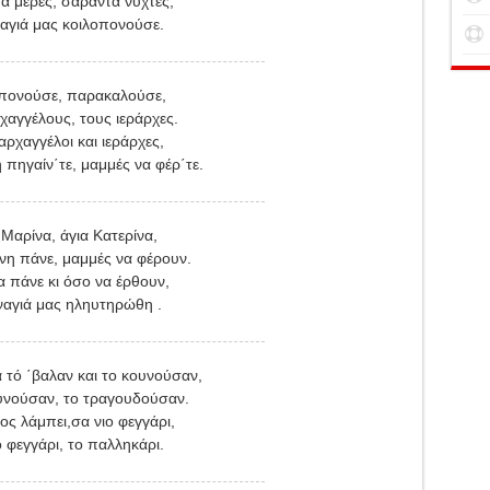
α μέρες, σαράντα νύχτες,
αγιά μας κοιλοπονούσε.
πονούσε, παρακαλούσε,
χαγγέλους, τους ιεράρχες.
 αρχαγγέλοι και ιεράρχες,
 πηγαίν΄τε, μαμμές να φέρ΄τε.
 Μαρίνα, άγια Κατερίνα,
νη πάνε, μαμμές να φέρουν.
 πάνε κι όσο να έρθουν,
ναγιά μας ηληυτηρώθη .
α τό ΄βαλαν και το κουνούσαν,
ουνούσαν, το τραγουδούσαν.
ος λάμπει,σα νιο φεγγάρι,
ο φεγγάρι, το παλληκάρι.