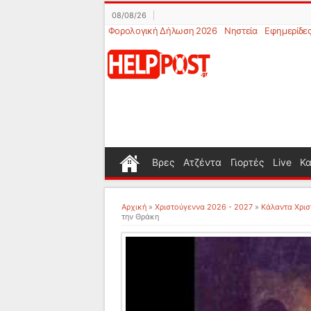
08/08/26
Φορολογική Δήλωση 2026
Νηστεία
Εφημερίδε
Βρες
Ατζέντα
Γιορτές
Live
Κα
Αρχική
»
Χριστούγεννα 2026 - 2027
»
Κάλαντα Χρι
την Θράκη