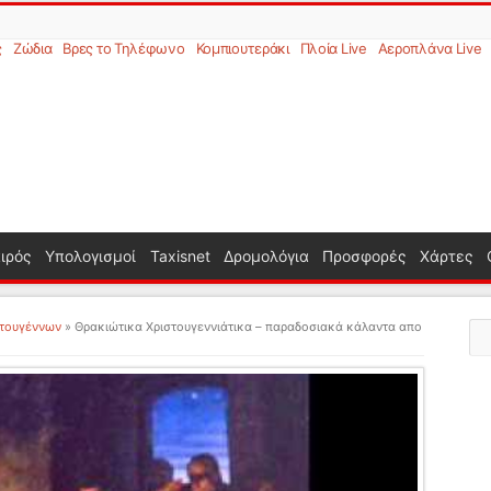
ς
Ζώδια
Βρες το Τηλέφωνο
Κομπιουτεράκι
Πλοία Live
Αεροπλάνα Live
ιρός
Υπολογισμοί
Taxisnet
Δρομολόγια
Προσφορές
Χάρτες
στουγέννων
»
Θρακιώτικα Χριστουγεννιάτικα – παραδοσιακά κάλαντα απο