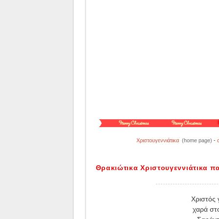
Χριστουγεννιάτικα
(home page)
-
Θρακιώτικα Χριστουγεννιάτικα π
Χριστός 
χαρά στ