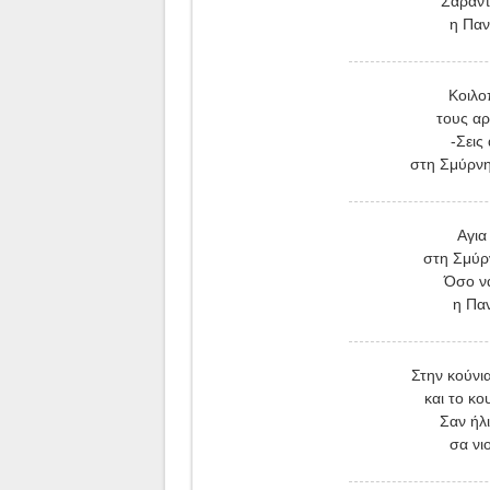
Σαράντ
η Παν
Κοιλο
τους αρ
-Σεις
στη Σμύρνη
Αγια
στη Σμύρ
Όσο να
η Πα
Στην κούνι
και το κ
Σαν ήλι
σα νι