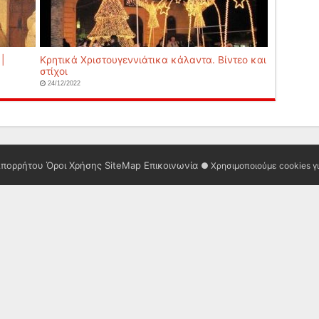
|
Κρητικά Χριστουγεννιάτικα κάλαντα. Βίντεο και
στίχοι
24/12/2022
Απορρήτου
Όροι Χρήσης
SiteMap
Επικοινωνία
● Χρησιμοποιούμε cookies γ