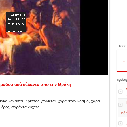
11888
Ψυ
Πρόσφ
αραδοσιακά κάλαντα απο την Θράκη
ακά κάλαντα. Χριστός γεννιέται, χαρά στον κόσμο, χαρά
έρες, σαράντα νύχτες..
κέ