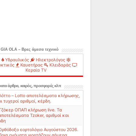
 GIA OLA – Βρες άμεσα τεχνικό
Υδραυλικός
Ηλεκτρολόγος
κτικός
Καυστήρας
Κλειδαράς
Κεραία TV
ατα άρθρα, καιρός, προσφορές κλπ
Λόττο – Lotto αποτελέσματα κλήρωσης,
οι τυχεροί αριθμοί, κέρδη.
Τζόκερ ΟΠΑΠ κλήρωση live. Τα
αποτελέσματα Tzoker, αριθμοί και
ρδη
Ορθόδοξο εορτολόγιο Αυγούστου 2026.
Ποια ονόματα γιορτάζουν σήμερα