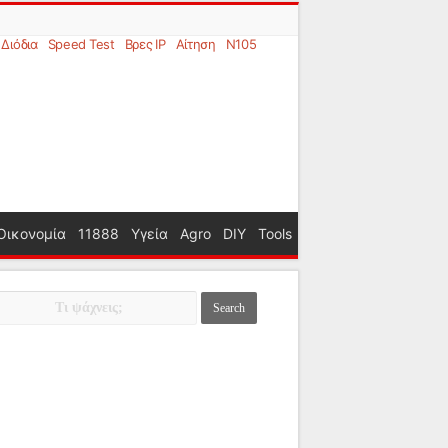
Διόδια
Speed Test
Βρες IP
Αίτηση
N105
Οικονομία
11888
Υγεία
Agro
DIY
Tools