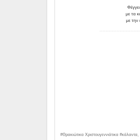
Φέγγει
με τα κ
με την
#Θρακιώτικα Χριστουγεννιάτικα #κάλαντα, 