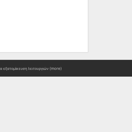
(more)
ια εξατομίκευση λειτουργιών